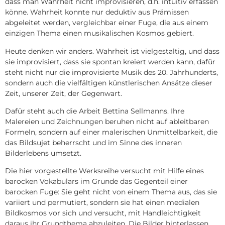
dass man Wahrheit nicht improvisieren, d.h. intuitiv erfassen
könne. Wahrheit konnte nur deduktiv aus Prämissen
abgeleitet werden, vergleichbar einer Fuge, die aus einem
einzigen Thema einen musikalischen Kosmos gebiert.
Heute denken wir anders. Wahrheit ist vielgestaltig, und dass
sie improvisiert, dass sie spontan kreiert werden kann, dafür
steht nicht nur die improvisierte Musik des 20. Jahrhunderts,
sondern auch die vielfältigen künstlerischen Ansätze dieser
Zeit, unserer Zeit, der Gegenwart.
Dafür steht auch die Arbeit Bettina Sellmanns. Ihre
Malereien und Zeichnungen beruhen nicht auf ableitbaren
Formeln, sondern auf einer malerischen Unmittelbarkeit, die
das Bildsujet beherrscht und im Sinne des inneren
Bilderlebens umsetzt.
Die hier vorgestellte Werksreihe versucht mit Hilfe eines
barocken Vokabulars im Grunde das Gegenteil einer
barocken Fuge: Sie geht nicht von einem Thema aus, das sie
variiert und permutiert, sondern sie hat einen medialen
Bildkosmos vor sich und versucht, mit Handleichtigkeit
daraus ihr Grundthema abzuleiten. Die Bilder hinterlassen