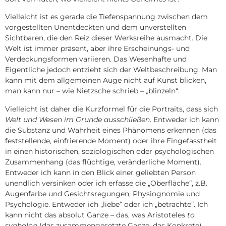
Vielleicht ist es gerade die Tiefenspannung zwischen dem
vorgestellten Unentdeckten und dem unverstellten
Sichtbaren, die den Reiz dieser Werksreihe ausmacht. Die
Welt ist immer präsent, aber ihre Erscheinungs- und
Verdeckungsformen variieren. Das Wesenhafte und
Eigentliche jedoch entzieht sich der Weltbeschreibung. Man
kann mit dem allgemeinen Auge nicht auf Kunst blicken,
man kann nur – wie Nietzsche schrieb – „blinzeln“.
Vielleicht ist daher die Kurzformel für die Portraits, dass sich
Welt und Wesen im Grunde ausschließen
. Entweder ich kann
die Substanz und Wahrheit eines Phänomens erkennen (das
feststellende, einfrierende Moment) oder ihre Eingefasstheit
in einen historischen, soziologischen oder psychologischen
Zusammenhang (das flüchtige, veränderliche Moment).
Entweder ich kann in den Blick einer geliebten Person
unendlich versinken oder ich erfasse die „Oberfläche“, z.B.
Augenfarbe und Gesichtsregungen, Physiognomie und
Psychologie. Entweder ich „liebe“ oder ich „betrachte“. Ich
kann nicht das absolut Ganze – das, was Aristoteles
to
synholon
(das zusammengesetzte Ganze, das Konkrete)