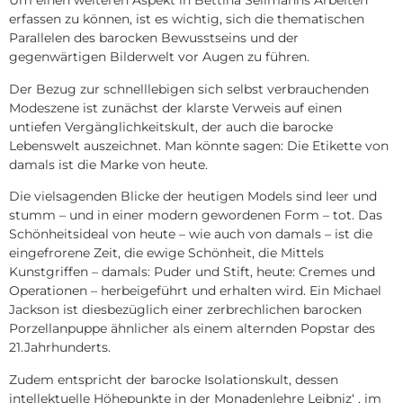
Um einen weiteren Aspekt in Bettina Sellmanns Arbeiten
erfassen zu können, ist es wichtig, sich die thematischen
Parallelen des barocken Bewusstseins und der
gegenwärtigen Bilderwelt vor Augen zu führen.
Der Bezug zur schnelllebigen sich selbst verbrauchenden
Modeszene ist zunächst der klarste Verweis auf einen
untiefen Vergänglichkeitskult, der auch die barocke
Lebenswelt auszeichnet. Man könnte sagen: Die Etikette von
damals ist die Marke von heute.
Die vielsagenden Blicke der heutigen Models sind leer und
stumm – und in einer modern gewordenen Form – tot. Das
Schönheitsideal von heute – wie auch von damals – ist die
eingefrorene Zeit, die ewige Schönheit, die Mittels
Kunstgriffen – damals: Puder und Stift, heute: Cremes und
Operationen – herbeigeführt und erhalten wird. Ein Michael
Jackson ist diesbezüglich einer zerbrechlichen barocken
Porzellanpuppe ähnlicher als einem alternden Popstar des
21.Jahrhunderts.
Zudem entspricht der barocke Isolationskult, dessen
intellektuelle Höhepunkte in der Monadenlehre Leibniz‘ , im