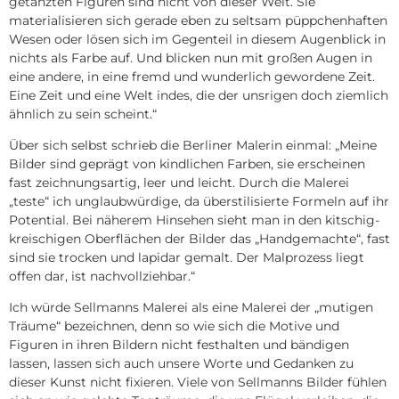
getanzten Figuren sind nicht von dieser Welt. Sie
materialisieren sich gerade eben zu seltsam püppchenhaften
Wesen oder lösen sich im Gegenteil in diesem Augenblick in
nichts als Farbe auf. Und blicken nun mit großen Augen in
eine andere, in eine fremd und wunderlich gewordene Zeit.
Eine Zeit und eine Welt indes, die der unsrigen doch ziemlich
ähnlich zu sein scheint.“
Über sich selbst schrieb die Berliner Malerin einmal: „Meine
Bilder sind geprägt von kindlichen Farben, sie erscheinen
fast zeichnungsartig, leer und leicht. Durch die Malerei
„teste“ ich unglaubwürdige, da überstilisierte Formeln auf ihr
Potential. Bei näherem Hinsehen sieht man in den kitschig-
kreischigen Oberflächen der Bilder das „Handgemachte“, fast
sind sie trocken und lapidar gemalt. Der Malprozess liegt
offen dar, ist nachvollziehbar.“
Ich würde Sellmanns Malerei als eine Malerei der „mutigen
Träume“ bezeichnen, denn so wie sich die Motive und
Figuren in ihren Bildern nicht festhalten und bändigen
lassen, lassen sich auch unsere Worte und Gedanken zu
dieser Kunst nicht fixieren. Viele von Sellmanns Bilder fühlen