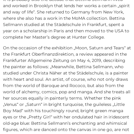
and worked in Brooklyn that lends her works a certain „spirit
and way of life“. She returned to Germany from New York,
where she also has a work in the MoMA collection. Bettina
Sellmann studied at the Städelschule in Frankfurt, spent a
year on a scholarship in Paris and then moved to the USA to
complete her Master’s degree at Hunter College.
On the occasion of the exhibition „Moon, Saturn and Tears“ at
the Frankfurt Oberfinanzdirektion, a review appeared in the
Frankfurter Allgemeine Zeitung on May 4, 2019, describing
the painter as follows: „Meanwhile, Bettina Sellmann, who
studied under Christa Näher at the Städelschule, is a painter
with heart and soul. An artist, of course, who not only draws
from the world of Baroque and Rococo, but also from the
world of alchemy, comics, pop and manga. And she treats all
her sources equally in painterly terms. Whether the pink
„Venus“ or „Saturn“ in bright turquoise, the guileless „Little
Boy Mad“ with his touchingly round, bright green manga
eyes or the „Pretty Girl“ with her ondulated hair in iridescent
old-age blue: Bettina Sellmann’s enchanting and whimsical
figures, which are danced onto the canvas in one go, are not