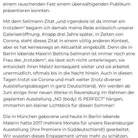
einem rauschenden Fest einem überwältigenden Publikum
präsentieren konnten.
Mit dem Sellmann-Zitat „und irgendwie ist da immer ein
trotzdem“ begann ich damals meine Rede anlässlich unserer
Galerieeröffnung. Knapp drei Jahre später, in Zeiten von
Corona, steht dieses Zitat in einem völlig anderen Kontext,
aber es hat keineswegs an Aktualität eingebüßt. Denn die in
Berlin lebende Malerin Bettina Sellmann ist immer noch eine
Frau des „trotzdem“, sie lässt sich nicht unterkriegen, sie
entwickelt ihren Malstil konsequent weiter und sie arbeitet
unermüdlich, oftmals bis in die Nacht hinein. Auch in diesen
Tagen trotzt sie Corona und malt weiter (trotz diverser
Ausstellungsabsagen in ganz Deutschland). Wir werden ab
Juni einige ihrer neuen Werke in Ravensburg im Rahmen der
geplanten Ausstellung „NO (body) IS PERFECT“ hängen,
immerhin ein kleiner Lichtblick für diesen Sommer!
Die in München geborene und heute in Berlin lebende
Malerin hatte 2017 mehrere Monate für unsere Ravensburger
Ausstellung (ihre Premiere in Süddeutschland!) gearbeitet.
Wir wussten dieses Engagement umso mehr zu schätzen,